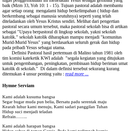
tugas penggembalaan ini meneladan Yesus sebagai gembala yang
baik (Mzm 33, Yoh 10: 1 - 15). Tujuan pastoral adalah membantu
agar setiap orang mengalami hidup berkelimpahan ( hidup dan
berkembang sebagai manusia seutuhnya) seperti yang telah
diteladankan oleh Yesus Kristus sendiri. Melihat dari pengertian
pastoral secara umum tersebut, maka pastoral sekolah bisa di artikan
sebagai "Upaya berpastoral di lingkup sekolah, yakni sekolah
katolik." sekolah katolik diharapkan mampu menjadi "komunitas
Murid-Murid Yesus" yang berdasarkan seluruh gerak dan hidup
pada pribadi Yesus sebagai utama.
Definisi Pastoral hasil pertemuan di Malino tahun 1981 oleh
tim komisi kateketik KWI adalah "segala kegiatan yang ditujukan
untuk pengembangan, peningkatan, pembinaan hidup beriman umat
katolik di sekolah." Di dalam definisi tersebut sekurang kurang
ditemukan 4 unsur penting yaitu :
read more ...
Hymne Serviam
Kami adalah kusuma bangsa
Segar bugar muda pun belia, Bersatu padu serentak maju
Kearah luhur kami menuju, Kami sadari panggilan Tuhan
Hidup suci menjadi teladan
Refrain……..
Kami adalah harapan bangsa
Hidup subur di taman Gereja, Pada kami terlimpah kurnia