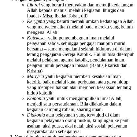
Liturgi
yang berarti merayakan dan memuji kedatangan
Allah kepada manusi melalui kegiatan liturgis dan
Ibadat / Misa, Ibadat Tobat, dll)
Kerygma
yang berarti memaklumkan kedatangan Allah
yang menyelematkan melalui pada mereka yang belum
mengenal Allah
Katekese,
yaitu pengembagnan iman melalui
pelayanan sabda, sehingga pengajar maupun murid
bersama – sama mengalami sejarah hidupnya di dalam
terang pengajaran Gereja Katolik. Hal ini bisa ditempuh
melalui pelajaran agama katolik, pendalaman iman,
pelajran untuk persiapan inisiasi (Babtis,Ekaristi dan
Krisma)
Martyria
yaitu kegiatan memberi kesaksian iman
katolik, baik melalui kata, perbuatan atau gaya hidup
yang memperlihatkan atau memberi kesaksian tentang
hidup katolik
Koinonia
yaitu untuk mengumpulkan umat Allah,
menjadi satu persaudaraan. Bila dilakukan dalam
kegiatan camping rohani, sharing iman.
Diakonia
atau pelayanan yang terwujud di dlam
kegiatan pelayanan orang miskin, kunjungan ke panti
asuhan, aksi puasa, aksi natal, aksi sosial, pelayanan
masyarakat dan sebagainya
Yang ditujukan untuk pengembagnan, peningkatan dan