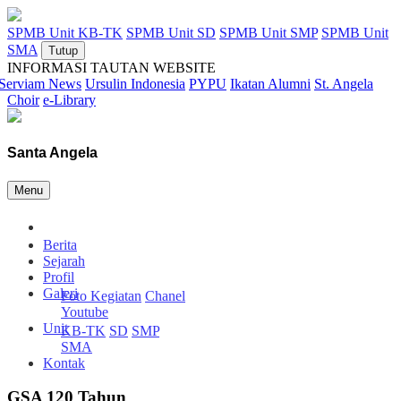
SPMB Unit KB-TK
SPMB Unit SD
SPMB Unit SMP
SPMB Unit
SMA
Tutup
INFORMASI TAUTAN WEBSITE
Serviam News
Ursulin Indonesia
PYPU
Ikatan Alumni
St. Angela
Choir
e-Library
Santa Angela
Menu
Berita
Sejarah
Profil
Galeri
Foto Kegiatan
Chanel
Youtube
Unit
KB-TK
SD
SMP
SMA
Kontak
GSA 120 Tahun