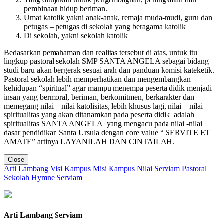
pembinaan hidup beriman.
Umat katolik yakni anak-anak, remaja muda-mudi, guru dan
petugas – petugas di sekolah yang beragama katolik
Di sekolah, yakni sekolah katolik
Bedasarkan pemahaman dan realitas tersebut di atas, untuk itu
lingkup pastoral sekolah SMP SANTA ANGELA sebagai bidang
studi baru akan bergerak sesuai arah dan panduan komisi kateketik.
Pastoral sekolah lebih memperhatikan dan mengembangkan
kehidupan “spiritual” agar mampu menempa peserta didik menjadi
insan yang bermoral, beriman, berkomitmen, berkarakter dan
memegang nilai – nilai katolisitas, lebih khusus lagi, nilai – nilai
spiritualitas yang akan ditanamkan pada peserta didik adalah
spiritualitas SANTA ANGELA yang mengacu pada nilai -nilai
dasar pendidikan Santa Ursula dengan core value “ SERVITE ET
AMATE” artinya LAYANILAH DAN CINTAILAH.
Close
Arti Lambang
Visi Kampus
Misi Kampus
Nilai Serviam
Pastoral
Sekolah
Hymne Serviam
Arti Lambang Serviam