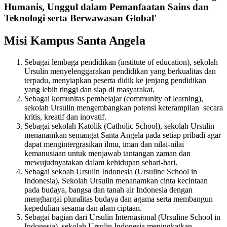
Humanis, Unggul dalam Pemanfaatan Sains dan
Teknologi serta Berwawasan Global'
Misi Kampus Santa Angela
Sebagai lembaga pendidikan (institute of education), sekolah
Ursulin menyelenggarakan pendidikan yang berkualitas dan
terpadu, menyiapkan peserta didik ke jenjang pendidikan
yang lebih tinggi dan siap di masyarakat.
Sebagai komunitas pembelajar (community of learning),
sekolah Ursulin mengembangkan potensi keterampilan secara
kritis, kreatif dan inovatif.
Sebagai sekolah Katolik (Catholic School), sekolah Ursulin
menanamkan semangat Santa Angela pada setiap pribadi agar
dapat mengintergrasikan ilmu, iman dan nilai-nilai
kemanusiaan untuk menjawab tantangan zaman dan
mewujudnyatakan dalam kehidupan sehari-hari.
Sebagai sekoah Ursulin Indonesia (Ursuline School in
Indonesia), Sekolah Ursulin menanamkan cinta kecintaan
pada budaya, bangsa dan tanah air Indonesia dengan
menghargai pluralitas budaya dan agama serta membangun
kepedulian sesama dan alam ciptaan.
Sebagai bagian dari Ursulin Internasional (Ursuline School in
Indonesia), sekolah Ursulin Indonesia meningkatkan