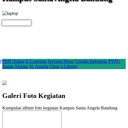
Tautan
PPDB Online
E-Learning
Serviam News
Ursulin Indonesia
PYPU
Ikatan Alumni
St. Angela Choir
e-Library
Galeri Foto Kegiatan
Kumpulan album foto kegiatan Kampus Santa Angela Bandung