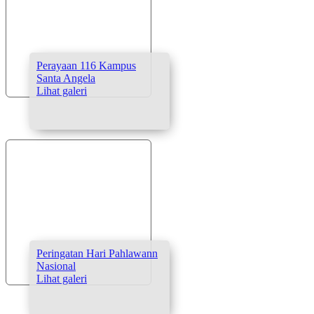
Perayaan 116 Kampus
Santa Angela
Lihat galeri
Peringatan Hari Pahlawann
Nasional
Lihat galeri