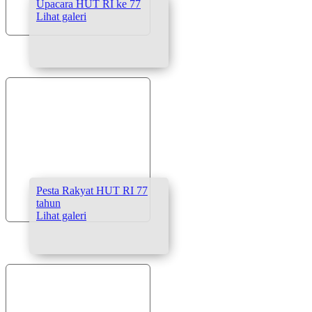
Upacara HUT RI ke 77
Lihat galeri
Pesta Rakyat HUT RI 77
tahun
Lihat galeri