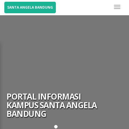
Toggl
SANTA ANGELA BANDUNG
naviga
PPDB
Online
PORTAL INFORMASI
KAMPUS SANTA ANGELA
E-
Learning
BANDUNG