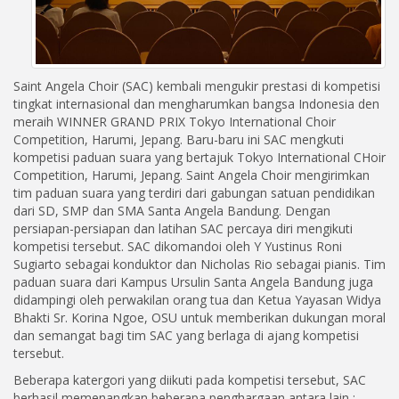
e-
Library
Saint Angela Choir (SAC) kembali mengukir prestasi di kompetisi
tingkat internasional dan mengharumkan bangsa Indonesia den
meraih WINNER GRAND PRIX Tokyo International Choir
Competition, Harumi, Jepang. Baru-baru ini SAC mengkuti
kompetisi paduan suara yang bertajuk Tokyo International CHoir
Competition, Harumi, Jepang. Saint Angela Choir mengirimkan
tim paduan suara yang terdiri dari gabungan satuan pendidikan
dari SD, SMP dan SMA Santa Angela Bandung. Dengan
persiapan-persiapan dan latihan SAC percaya diri mengikuti
kompetisi tersebut. SAC dikomandoi oleh Y Yustinus Roni
Sugiarto sebagai konduktor dan Nicholas Rio sebagai pianis. Tim
paduan suara dari Kampus Ursulin Santa Angela Bandung juga
didampingi oleh perwakilan orang tua dan Ketua Yayasan Widya
Bhakti Sr. Korina Ngoe, OSU untuk memberikan dukungan moral
dan semangat bagi tim SAC yang berlaga di ajang kompetisi
tersebut.
Beberapa katergori yang diikuti pada kompetisi tersebut, SAC
berhasil memenangkan beberapa penghargaan antara lain :