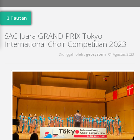
Serviam
News
Tautan
SAC Juara GRAND PRIX Tokyo
Ursulin
International Choir Competitian 2023
Indonesia
Diunggah oleh :
geosystem
-01 Agustus 2023-
PYPU
Ikatan
Alumni
St.
Angela
Choir